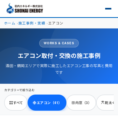
ホーム
施工事例・実績
エアコン
WORKS & CASES
エアコン取付・交換の施工事例
酒田・鶴岡エリアで実際に施工したエアコン工事の写真と費用
です
カテゴリーで絞り込む
すべて
エアコン（41）
内窓（3）
乾太く