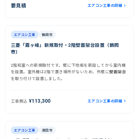
要見積
エアコン工事の詳細
前
後
施工後
室内機
室外機
エアコン工事
鶴岡市
三菱「霧ヶ峰」新規取付・2階壁面架台設置（鶴岡
市）
2階和室への新規取付です。壁に下地板を新設してから室内機
を設置。室外機は2階で置き場所がないため、外壁に
壁面架台
を取り付けて設置しました。
¥113,300
エアコン工事の詳細
工事費込
前
後
施工後
エアコン工事
酒田市