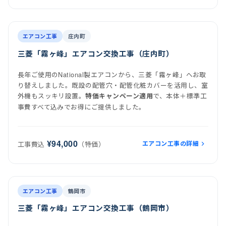
前
後
施工後
室内機
室外機
エアコン工事
庄内町
三菱「霧ヶ峰」エアコン交換工事（庄内町）
長年ご使用のNational製エアコンから、三菱「霧ヶ峰」へお取
り替えしました。既設の配管穴・配管化粧カバーを活用し、室
外機もスッキリ設置。
で、本体＋標準工
特価キャンペーン適用
事費すべて込みでお得にご提供しました。
¥94,000
エアコン工事の詳細
工事費込
（特価）
前
後
施工後
エアコン工事
鶴岡市
三菱「霧ヶ峰」エアコン交換工事（鶴岡市）