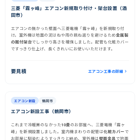
三菱「霧ヶ峰」エアコン新規取り付け・架台設置（酒
田市）
エアコンの無かった壁面へ三菱電機「霧ヶ峰」を新規取り付
け。室外機は地面の泥はねや雨の跳ね返りを避けるため
金属製
でしっかり高さを確保しました。配管も化粧カバー
の据付架台
ですっきり仕上げ、長くきれいにお使いいただけます。
要見積
エアコン工事の詳細
前
後
施工後
室内機
室外機
エアコン新設
鶴岡市
エアコン新設工事（鶴岡市）
これまで冷暖房のなかった
のお部屋へ、三菱電機「霧ヶ
10畳
峰」を新規設置しました。室内機まわりの配管は
で
化粧カバー
お部屋に馴染むようすっきりと納め、室外機は
で地面
壁面金具