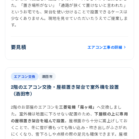
た。「置き場所がない」「通路が狭くて置けないと言われた」
というお宅でも、架台を使い分けることで設置できるケースは
少なくありません。現地を見せていただいたうえでご提案しま
す。
要見積
エアコン工事の詳細
前
後
施工後
室内機
室外機
エアコン交換
酒田市
2階のエアコン交換・屋根置き架台で室外機を設置
（酒田市）
2階のお部屋のエアコンを
へ交換しまし
三菱電機「霧ヶ峰」
た。室外機は地面に下ろせない配置のため、
下屋根の上に専用
。屋根面から十分に嵩上げしてお
の屋根置き架台を組んで設置
くことで、冬に雪が積もっても吸い込み・吹き出しがふさがれ
にくくなり、雪下ろしや点検の際の足元も確保できます。屋根