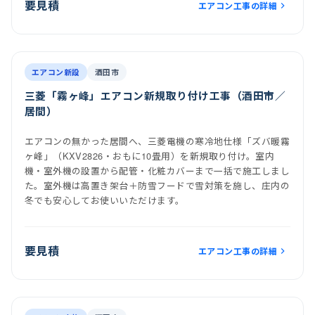
要見積
エアコン工事の詳細
前
後
施工後
室内機
室外機
エアコン新設
酒田市
三菱「霧ヶ峰」エアコン新規取り付け工事（酒田市／
居間）
エアコンの無かった居間へ、三菱電機の寒冷地仕様「ズバ暖霧
ヶ峰」（KXV2826・おもに10畳用）を新規取り付け。室内
機・室外機の設置から配管・化粧カバーまで一括で施工しまし
た。室外機は高置き架台＋防雪フードで雪対策を施し、庄内の
冬でも安心してお使いいただけます。
要見積
エアコン工事の詳細
前
後
施工後