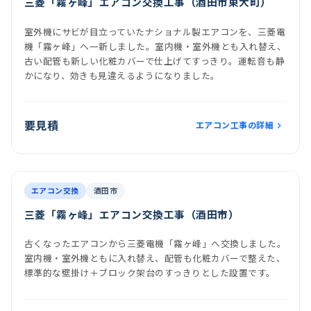
三菱「霧ヶ峰」エアコン交換工事（酒田市東大町）
室外機にサビが目立っていたナショナル製エアコンを、三菱電
機「霧ヶ峰」へ一新しました。室内機・室外機とも入れ替え、
古い配管も新しい化粧カバーで仕上げてすっきり。運転音も静
かになり、効きも見違えるようになりました。
要見積
エアコン工事の詳細
前
後
施工後
室内機
室外機
エアコン交換
酒田市
三菱「霧ヶ峰」エアコン交換工事（酒田市）
古くなったエアコンから三菱電機「霧ヶ峰」へ交換しました。
室内機・室外機ともに入れ替え、配管も化粧カバーで整えた、
標準的な壁掛け＋ブロック架台のすっきりとした設置です。