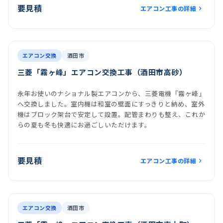
要見積
エアコン工事の詳細
前
後
施工後
室内機
室外機
エアコン交換
酒田市
三菱「霧ヶ峰」エアコン交換工事（酒田市高砂）
永年お使いのナショナル製エアコンから、三菱電機「霧ヶ峰」
へ交換しました。室内機は和室の壁面にすっきりと納め、室外
機はブロック架台で安定して設置。配管まわりも整え、これか
らの夏も冬も快適にお過ごしいただけます。
要見積
エアコン工事の詳細
前
後
施工後
室内機
室外機
エアコン交換
酒田市