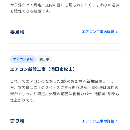
から浮かせて固定。庄内の雪にも埋もれにくく、まわりの通気
も確保できる設置です。
要見積
エアコン工事の詳細
前
後
施工後
室内機
室外機
エアコン新設
酒田市
エアコン新設工事（酒田市松山）
これまでエアコンのなかった2階のお部屋へ
しまし
新規設置
た。室内機は窓上のスペースにすっきり収め、室外機は専用の
架台でしっかり固定。外壁の配管は
で建物に馴染む
化粧カバー
仕上がりです。
要見積
エアコン工事の詳細