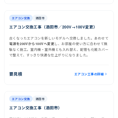
前
後
施工後
室内機
室外機
エアコン交換
酒田市
エアコン交換工事（酒田市／200V→100V変更）
古くなったエアコンを新しいモデルへ交換しました。あわせて
し、お部屋の使い方に合わせて無
電源を200Vから100Vへ変更
駄なく施工。室内機・室外機とも入れ替え、配管も化粧カバー
で整えて、すっきり快適な仕上がりになりました。
要見積
エアコン工事の詳細
前
後
施工後
室内機
室外機
エアコン交換
酒田市
エアコン交換工事（酒田市）