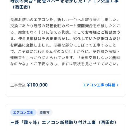
既設の架台・配管カバーを活かしたエアコン交換工事
（酒田市）
長年お使いのエアコンを、新しい一台へお取り替えしました。
交換にあたり既設の
と
を点検したとこ
配管化粧カバー
壁面架台
ろ、腐食もなく十分に使える状態。そこで
お客様とご相談のう
え、使える部材はそのまま活かし、劣化していた防振ゴムだけ
しました。必要な部分にしぼって工事すること
を新品に交換
で、ご予算に合わせたムダのない仕上がりに。室外機の振動・
運転音もしっかり抑えられています。「全部交換しないと無理
なのかな」とご不安な方も、まずは現状を見させてください。
¥100,000
エアコン工事の詳細
工事費込
前
後
施工後
室内機
室外機
エアコン工事
酒田市
三菱「霧ヶ峰」エアコン新規取り付け工事（酒田市）