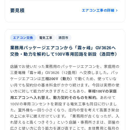
要見積
エアコン工事の詳細
前
後
施工後
室内機
室外機
エアコン交換
電気工事
酒田市
業務用パッケージエアコンから「霧ヶ峰」GV3626へ
交換・動力を解約して100V専用回路を新設（酒田市）
店舗でお使いだった業務用のパッケージエアコンを、家庭用の
三菱電機「霧ヶ峰」GV3626（12畳用）へ交換しました。パッ
ケージエアコンは
で動くため、使っていな
三相200V（動力）
い月でも契約分の基本料金がかかり続けます。今回は実際の使
い方に対して能力が大きすぎたこともあり、
単相100Vの家庭
。あわせて
用エアコンへ入れ替え、動力契約そのものを解約
100Vの専用コンセントを新設する電気工事も同日に行いまし
た。室外機も一回り小さくなり、庄内の雪を考えて高置き架台
の上に水平に据え付けています。「業務用が古くなったが、入
れ替えると高くつきそう」という店舗・事務所さまは、部屋の
広さと使い方に合う能力を選び直すことで、本体費用と毎月の