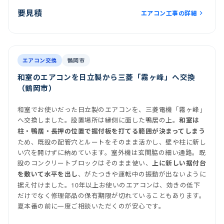
要見積
エアコン工事の詳細
前
後
施工後
室内機
室外機
エアコン交換
鶴岡市
和室のエアコンを日立製から三菱「霧ヶ峰」へ交換
（鶴岡市）
和室でお使いだった日立製のエアコンを、三菱電機「霧ヶ峰」
へ交換しました。設置場所は縁側に面した鴨居の上。
和室は
柱・鴨居・長押の位置で据付板を打てる範囲が決まってしまう
ため、既設の配管穴とルートをそのまま活かし、壁や柱に新し
い穴を開けずに納めています。室外機は玄関脇の細い通路。既
設のコンクリートブロックはそのまま使い、
上に新しい据付台
、がたつきや運転中の振動が出ないように
を敷いて水平を出し
据え付けました。10年以上お使いのエアコンは、効きの低下
だけでなく修理部品の保有期限が切れていることもあります。
夏本番の前に一度ご相談いただくのが安心です。