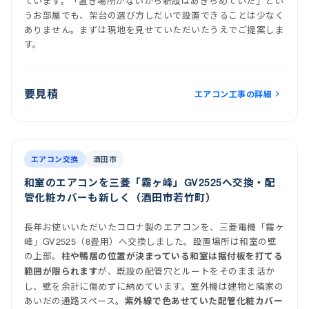
ています。「置き場所がないから新設はあきらめていた」とい
うお部屋でも、架台の選び方しだいで設置できることは少なく
ありません。まずは現地を見せていただいたうえでご提案しま
す。
要見積
エアコン工事の詳細
前
後
施工後
室内機
室外機
エアコン交換
酒田市
和室のエアコンを三菱「霧ヶ峰」GV2525へ交換・配
管化粧カバーも新しく（酒田市若竹町）
長年お使いいただいたコロナ製のエアコンを、三菱電機「霧ヶ
峰」GV2525（8畳用）へ交換しました。設置場所は和室の壁
の上部。
柱や鴨居の位置が決まっている和室は据付板を打てる
が、既設の配管穴とルートをそのまま活か
範囲が限られます
し、壁を余計に傷めずに納めています。室外機は建物と隣家の
あいだの通路スペース。
紫外線で色あせていた配管化粧カバー