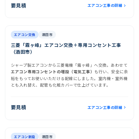
要見積
エアコン工事の詳細
前
後
施工後
室内機
室外機
エアコン交換
酒田市
三菱「霧ヶ峰」エアコン交換＋専用コンセント工事
（酒田市）
シャープ製エアコンから三菱電機「霧ヶ峰」へ交換。あわせて
も行い、安全に余
エアコン専用コンセントの増設（電気工事）
裕をもってお使いいただける配線にしました。室内機・室外機
とも入れ替え、配管も化粧カバーで仕上げています。
要見積
エアコン工事の詳細
前
後
施工後
エアコン新設
酒田市