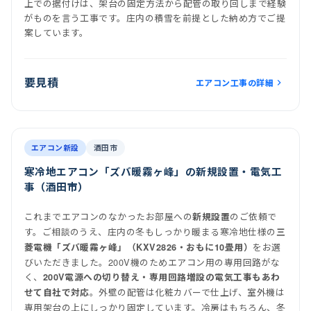
上での据付けは、架台の固定方法から配管の取り回しまで経験
がものを言う工事です。庄内の積雪を前提とした納め方でご提
案しています。
要見積
エアコン工事の詳細
前
後
施工後
室内機
室外機
エアコン新設
酒田市
寒冷地エアコン「ズバ暖霧ヶ峰」の新規設置・電気工
事（酒田市）
これまでエアコンのなかったお部屋への
のご依頼で
新規設置
す。ご相談のうえ、庄内の冬もしっかり暖まる寒冷地仕様の
三
をお選
菱電機「ズバ暖霧ヶ峰」（KXV2826・おもに10畳用）
びいただきました。200V機のためエアコン用の専用回路がな
く、
200V電源への切り替え・専用回路増設の電気工事もあわ
。外壁の配管は化粧カバーで仕上げ、室外機は
せて自社で対応
専用架台の上にしっかり固定しています。冷房はもちろん、冬