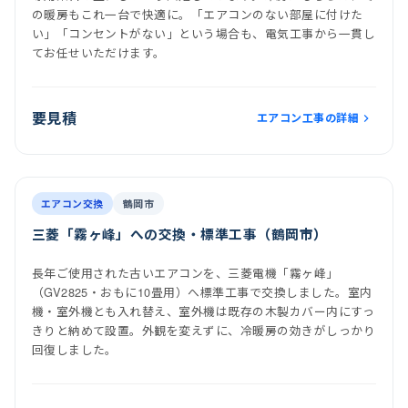
の暖房もこれ一台で快適に。「エアコンのない部屋に付けた
い」「コンセントがない」という場合も、電気工事から一貫し
てお任せいただけます。
要見積
エアコン工事の詳細
前
後
施工後
室内機
室外機
エアコン交換
鶴岡市
三菱「霧ヶ峰」への交換・標準工事（鶴岡市）
長年ご使用された古いエアコンを、三菱電機「霧ヶ峰」
（GV2825・おもに10畳用）へ標準工事で交換しました。室内
機・室外機とも入れ替え、室外機は既存の木製カバー内にすっ
きりと納めて設置。外観を変えずに、冷暖房の効きがしっかり
回復しました。