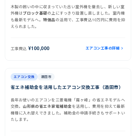
木製の囲いの中に収まっていた古い室外機を撤去し、新しい室
外機は
の上にすっきり設置し直しました。室内機
ブロック基礎
も最新モデルへ。
の活用で、工事費込10万円に費用を抑
特価品
えられました。
¥100,000
エアコン工事の詳細
工事費込
前
後
施工後
室内機
室外機
エアコン交換
酒田市
省エネ補助金を活用したエアコン交換工事（酒田市）
長年お使いのエアコンを三菱電機「霧ヶ峰」の省エネモデルへ
交換。
を活用し、費用を抑えて最新
山形県の省エネ家電補助金
機種に入れ替えできました。補助金の申請手続きもサポートい
たします。