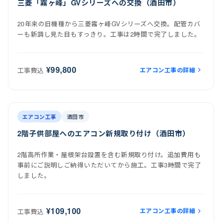
三菱「霧ヶ峰」GVシリーズへの交換（酒田市）
20年来の旧機種から三菱霧ヶ峰GVシリーズへ交換。配管カバ
ーも新調し見た目もすっきり。工事は2時間で完了しました。
¥99,800
エアコン工事の詳細
工事費込
前
後
施工後
エアコン工事
酒田市
2階子供部屋へのエアコン新規取り付け（酒田市）
2階高所作業・屋根架台設置を含む新規取り付け。追加費用も
事前にご説明しご納得いただいてから施工。工事3時間で完了
しました。
¥109,100
エアコン工事の詳細
工事費込