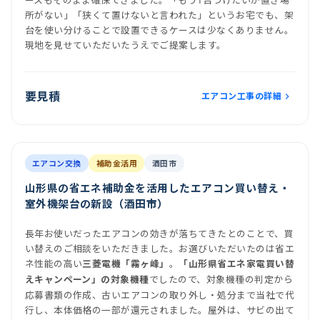
所がない」「狭くて置けないと言われた」というお宅でも、架
台を使い分けることで設置できるケースは少なくありません。
現地を見せていただいたうえでご提案します。
要見積
エアコン工事の詳細
前
後
施工後
室内機
室外機
エアコン交換
補助金活用
酒田市
山形県の省エネ補助金を活用したエアコン買い替え・
室外機架台の新設（酒田市）
長年お使いだったエアコンの効きが落ちてきたとのことで、買
い替えのご相談をいただきました。お選びいただいたのは省エ
ネ性能の高い
。
三菱電機「霧ヶ峰」
「山形県省エネ家電買い替
でしたので、対象機種の判定から
えキャンペーン」の対象機種
応募書類の作成、古いエアコンの取り外し・処分まで当社で代
行し、本体価格の一部が還元されました。屋外は、サビの出て