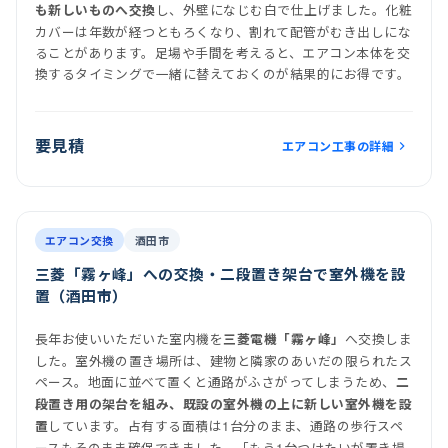
し、外壁になじむ白で仕上げました。化粧
も新しいものへ交換
カバーは年数が経つともろくなり、割れて配管がむき出しにな
ることがあります。足場や手間を考えると、エアコン本体を交
換するタイミングで一緒に替えておくのが結果的にお得です。
要見積
エアコン工事の詳細
前
後
施工後
室内機
室外機
エアコン交換
酒田市
三菱「霧ヶ峰」への交換・二段置き架台で室外機を設
置（酒田市）
長年お使いいただいた室内機を
へ交換しま
三菱電機「霧ヶ峰」
した。室外機の置き場所は、建物と隣家のあいだの限られたス
ペース。地面に並べて置くと通路がふさがってしまうため、
二
段置き用の架台を組み、既設の室外機の上に新しい室外機を設
しています。占有する面積は1台分のまま、通路の歩行スペ
置
ースもそのまま確保できました。「もう1台つけたいが置き場