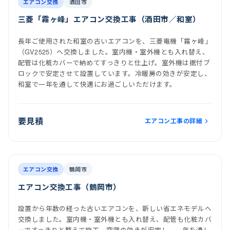
室内機
室外機
エアコン交換
酒田市
三菱「霧ヶ峰」エアコン交換工事（酒田市／和室）
長年ご使用された和室の古いエアコンを、三菱電機「霧ヶ峰」
（GV2525）へ交換しました。室内機・室外機とも入れ替え、
配管は化粧カバーで納めてすっきりと仕上げ。室外機は据付ブ
ロックで安定させて設置しています。冷暖房の効きが安定し、
和室で一年を通して快適にお過ごしいただけます。
要見積
エアコン工事の詳細
前
後
施工後
室内機
室外機
エアコン交換
鶴岡市
エアコン交換工事（鶴岡市）
設置から年数の経った古いエアコンを、新しい省エネモデルへ
交換しました。室内機・室外機とも入れ替え、配管も化粧カバ
ーですっきりと整えて施工。空調の効きが安定し、一年を通し