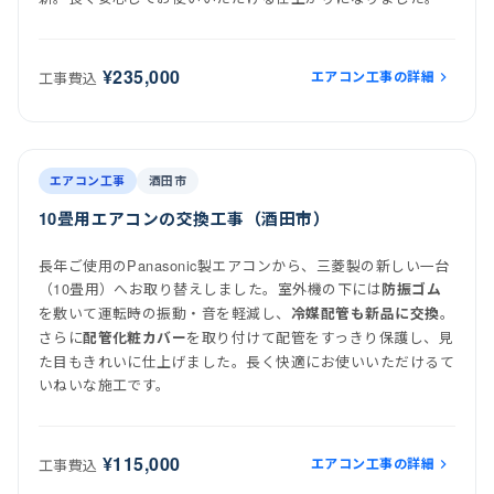
¥235,000
エアコン工事の詳細
工事費込
前
後
施工後
エアコン工事
酒田市
10畳用エアコンの交換工事（酒田市）
長年ご使用のPanasonic製エアコンから、三菱製の新しい一台
（10畳用）へお取り替えしました。室外機の下には
防振ゴム
を敷いて運転時の振動・音を軽減し、
。
冷媒配管も新品に交換
さらに
を取り付けて配管をすっきり保護し、見
配管化粧カバー
た目もきれいに仕上げました。長く快適にお使いいただけるて
いねいな施工です。
¥115,000
エアコン工事の詳細
工事費込