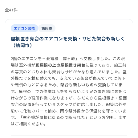
全41件
前
後
施工事例一覧
施工後
室内機
室外機
エアコン交換
鶴岡市
屋根置き架台のエアコンを交換・サビた架台も新しく
（鶴岡市）
2階のエアコンを三菱電機「霧ヶ峰」へ交換しました。この現
場は室外機が
に載っており、施工前
瓦屋根の上の屋根置き架台
の写真のとおり本体も架台もサビがかなり進んでいました。室
外機だけを載せ替えても、支えている架台が傷んでいては落下
や転倒のもとになるため、
していま
架台も新しいものへ交換
す。屋根の上での作業は瓦を割らないよう足の置き場に気をつ
けながらの高所作業になりますが、ふだんから屋根置き・壁面
架台の設置を行っているスタッフが対応しました。配管は外壁
沿いに化粧カバーで納め、雨や紫外線から保温材を守っていま
す。「室外機が屋根にあるので断られた」というお宅も、まず
はご相談ください。