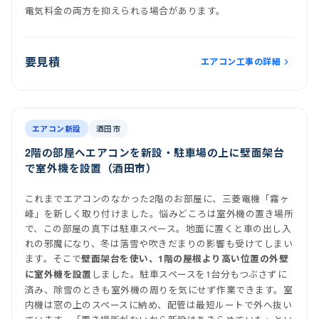
電気料金の両方を抑えられる場合があります。
要見積
エアコン工事の詳細
前
後
施工後
室内機
室外機
エアコン新設
酒田市
2階の部屋へエアコンを新設・駐車場の上に壁面架台
で室外機を設置（酒田市）
これまでエアコンのなかった2階のお部屋に、三菱電機「霧ヶ
峰」を新しく取り付けました。悩みどころは室外機の置き場所
で、この部屋の真下は駐車スペース。地面に置くと車の出し入
れの邪魔になり、冬は落雪や吹きだまりの影響も受けてしまい
ます。そこで
壁面架台を使い、1階の屋根より高い位置の外壁
しました。駐車スペースを1台分もつぶさずに
に室外機を設置
済み、除雪のときも室外機の周りを気にせず作業できます。室
内機は窓の上のスペースに納め、配管は最短ルートで外へ抜い