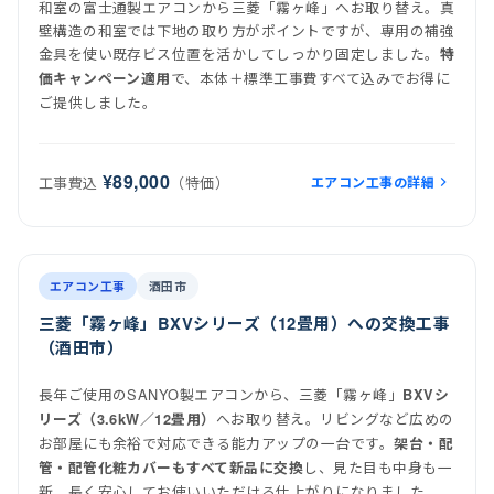
和室の富士通製エアコンから三菱「霧ヶ峰」へお取り替え。真
壁構造の和室では下地の取り方がポイントですが、専用の補強
金具を使い既存ビス位置を活かしてしっかり固定しました。
特
で、本体＋標準工事費すべて込みでお得に
価キャンペーン適用
ご提供しました。
¥89,000
エアコン工事の詳細
工事費込
（特価）
前
後
施工後
エアコン工事
酒田市
三菱「霧ヶ峰」BXVシリーズ（12畳用）への交換工事
（酒田市）
長年ご使用のSANYO製エアコンから、三菱「霧ヶ峰」
BXVシ
へお取り替え。リビングなど広めの
リーズ（3.6kW／12畳用）
お部屋にも余裕で対応できる能力アップの一台です。
架台・配
し、見た目も中身も一
管・配管化粧カバーもすべて新品に交換
新。長く安心してお使いいただける仕上がりになりました。