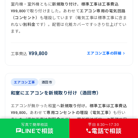
室内機・室外機ともに
。
新規取り付け
標準工事は工事費込
で取り付けました。あわせて
¥99,800
エアコン専用の電気回路
も増設しています（電気工事は標準工事に含ま
（コンセント）
れない
です）。配管は化粧カバーですっきり仕上げてい
別料金
ます。
¥99,800
エアコン工事の詳細
工事費込
前
後
施工後
室内機
室外機
エアコン工事
酒田市
和室にエアコンを新規取り付け（酒田市）
エアコンが無かった和室へ
。
新規取り付け
標準工事は工事費込
。あわせて
も行い
¥99,800
専用コンセントの増設（電気工事）
ました（電気工事は
です）。室外機はブロック基礎で安
別料金
写真で簡単相談
平日 8:30〜17:30
定して設置しています。
LINEで相談
電話で相談
chat
call