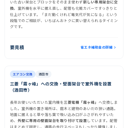
いた古い架台とブロックをそのまま使わず
新しい専用架台に交
。室外機を水平に据え直し、配管も化粧カバーですっきりと
換
仕上げています。「まだ動くけれど電気代が気になる」という
段階でのご相談が、いちばんおトクに買い替えられるタイミン
グです。
要見積
省エネ補助金の詳細
前
後
施工後
室内機
室外機
エアコン交換
酒田市
三菱「霧ヶ峰」への交換・壁面架台で室外機を設置
（酒田市）
長年お使いいただいた室内機を
へ交換しま
三菱電機「霧ヶ峰」
した。室外機の置き場所は、庭木と建物のあいだの狭い通路。
地面に据えると草や落ち葉で吸い込み口がふさがれやすいた
め、
しています。配管
外壁に専用の壁面架台を取り付けて設置
はまとめて固定し、通路の歩行スペースもしっかり確保しまし