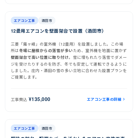
前
後
施工後
エアコン工事
酒田市
12畳用エアコンを壁面架台で設置（酒田市）
三菱「霧ヶ峰」の室外機（12畳用）を設置しました。この場
所は
ため、室外機を地面に置かず
冬場に屋根からの落雪が多い
。雪に埋もれたり落雪でダメー
壁面架台で高い位置に取り付け
ジを受けたりするのを防ぎ、冬でも安定して運転できるように
しました。庄内・酒田の雪の多い立地に合わせた設置プランを
ご提案します。
¥135,000
エアコン工事の詳細
工事費込
前
後
施工後
エアコン工事
酒田市