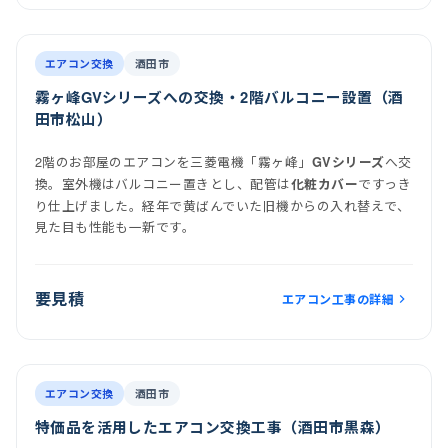
前
後
施工後
室内機
室外機
エアコン交換
酒田市
霧ヶ峰GVシリーズへの交換・2階バルコニー設置（酒
田市松山）
2階のお部屋のエアコンを三菱電機「霧ヶ峰」
へ交
GVシリーズ
換。室外機はバルコニー置きとし、配管は
ですっき
化粧カバー
り仕上げました。経年で黄ばんでいた旧機からの入れ替えで、
見た目も性能も一新です。
要見積
エアコン工事の詳細
前
後
施工後
室内機
室外機
エアコン交換
酒田市
特価品を活用したエアコン交換工事（酒田市黒森）