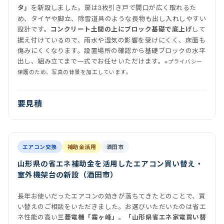
を新設しました。扉は3枚引き戸で間口が広く取れるた
タ」
め、タイヤや脚立、除雪道具のような長物も出し入れしやすい
設計です。
して
コンクリート土間の上にブロック基礎で底上げ
据え付けているので、雨水や湿気の影響を受けにくく、床面も
傷みにくくなります。設置場所の確認から基礎ブロックの水平
出し、組み立てまで一式でお任せいただけます。
※プライバシー
保護のため、写真の背景を加工しています。
要見積
前
後
施工後
室内機
室外機
エアコン交換
補助金活用
酒田市
山形県の省エネ補助金を活用したエアコン買い替え・
室外機架台の新設（酒田市）
長年お使いだったエアコンの効きが落ちてきたとのことで、買
い替えのご相談をいただきました。お選びいただいたのは省エ
ネ性能の高い
。
三菱電機「霧ヶ峰」
「山形県省エネ家電買い替