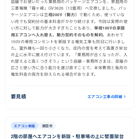
店舗でお使いだった業務用のパッケージエアコンを、家庭用の
三菱電機「霧ヶ峰」GV3626（12畳用）へ交換しました。パッ
ケージエアコンは
で動くため、使っていな
三相200V（動力）
い月でも契約分の基本料金がかかり続けます。今回は実際の使
い方に対して能力が大きすぎたこともあり、
単相100Vの家庭
。あわせて
用エアコンへ入れ替え、動力契約そのものを解約
100Vの専用コンセントを新設する電気工事も同日に行いまし
た。室外機も一回り小さくなり、庄内の雪を考えて高置き架台
の上に水平に据え付けています。「業務用が古くなったが、入
れ替えると高くつきそう」という店舗・事務所さまは、部屋の
広さと使い方に合う能力を選び直すことで、本体費用と毎月の
電気料金の両方を抑えられる場合があります。
要見積
エアコン工事の詳細
前
後
施工後
室内機
室外機
エアコン新設
酒田市
2階の部屋へエアコンを新設・駐車場の上に壁面架台