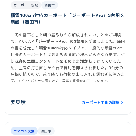
施工後
カーポート新設
酒田市
積雪100cm対応カーポート「ジーポートPro」3台用を
新設（酒田市）
「冬の雪下ろしと朝の霜取りから解放されたい」とのご相談
で、YKK AP
を新設しました。庄内
「ジーポートPro」の3台用
の雪を想定した
タイプで、一般的な積雪20cm
積雪100cm対応
仕様のカーポートとは骨組みの強度が根本から異なります。柱
は
建てているた
既存の土間コンクリートをそのまま活かして
め、土間の打ち直しが不要で費用を抑えられました。3台分の
屋根が続くので、乗り降りも荷物の出し入れも濡れずに済みま
す。
※プライバシー保護のため、写真の背景を加工しています。
要見積
カーポート工事の詳細
前
後
施工後
室内機
室外機
エアコン交換
酒田市