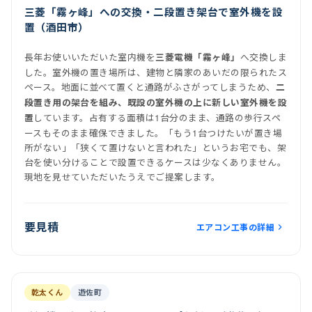
三菱「霧ヶ峰」への交換・二段置き架台で室外機を設
置（酒田市）
長年お使いいただいた室内機を
へ交換しま
三菱電機「霧ヶ峰」
した。室外機の置き場所は、建物と隣家のあいだの限られたス
ペース。地面に並べて置くと通路がふさがってしまうため、
二
段置き用の架台を組み、既設の室外機の上に新しい室外機を設
しています。占有する面積は1台分のまま、通路の歩行スペ
置
ースもそのまま確保できました。「もう1台つけたいが置き場
所がない」「狭くて置けないと言われた」というお宅でも、架
台を使い分けることで設置できるケースは少なくありません。
現地を見せていただいたうえでご提案します。
要見積
エアコン工事の詳細
施工後
乾太くん
遊佐町