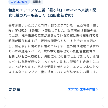
施工後
室内機
室外機
エアコン交換
酒田市
和室のエアコンを三菱「霧ヶ峰」GV2525へ交換・配
管化粧カバーも新しく（酒田市若竹町）
長年お使いいただいたコロナ製のエアコンを、三菱電機「霧ヶ
峰」GV2525（8畳用）へ交換しました。設置場所は和室の壁
の上部。
柱や鴨居の位置が決まっている和室は据付板を打てる
が、既設の配管穴とルートをそのまま活か
範囲が限られます
し、壁を余計に傷めずに納めています。室外機は建物と隣家の
あいだの通路スペース。
紫外線で色あせていた配管化粧カバー
し、外壁になじむ白で仕上げました。化粧
も新しいものへ交換
カバーは年数が経つともろくなり、割れて配管がむき出しにな
ることがあります。足場や手間を考えると、エアコン本体を交
換するタイミングで一緒に替えておくのが結果的にお得です。
要見積
エアコン工事の詳細