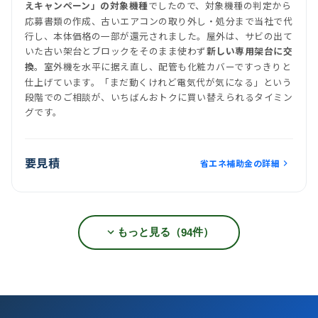
でしたので、対象機種の判定から
えキャンペーン」の対象機種
応募書類の作成、古いエアコンの取り外し・処分まで当社で代
行し、本体価格の一部が還元されました。屋外は、サビの出て
いた古い架台とブロックをそのまま使わず
新しい専用架台に交
。室外機を水平に据え直し、配管も化粧カバーですっきりと
換
仕上げています。「まだ動くけれど電気代が気になる」という
段階でのご相談が、いちばんおトクに買い替えられるタイミン
グです。
要見積
省エネ補助金の詳細
もっと見る（
件）
94