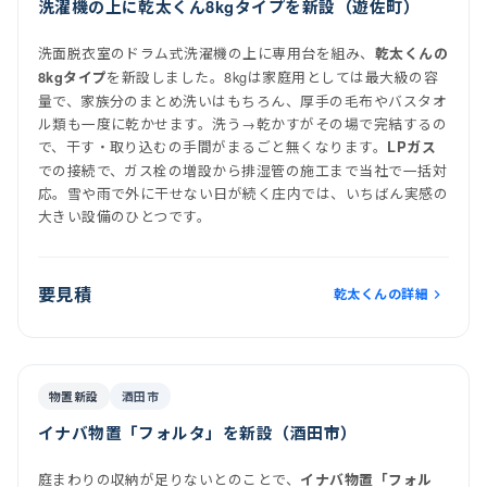
洗濯機の上に乾太くん8kgタイプを新設（遊佐町）
洗面脱衣室のドラム式洗濯機の上に専用台を組み、
乾太くんの
を新設しました。8kgは家庭用としては最大級の容
8kgタイプ
量で、家族分のまとめ洗いはもちろん、厚手の毛布やバスタオ
ル類も一度に乾かせます。洗う→乾かすがその場で完結するの
で、干す・取り込むの手間がまるごと無くなります。
LPガス
での接続で、ガス栓の増設から排湿管の施工まで当社で一括対
応。雪や雨で外に干せない日が続く庄内では、いちばん実感の
大きい設備のひとつです。
要見積
乾太くんの詳細
施工後
物置新設
酒田市
イナバ物置「フォルタ」を新設（酒田市）
庭まわりの収納が足りないとのことで、
イナバ物置「フォル