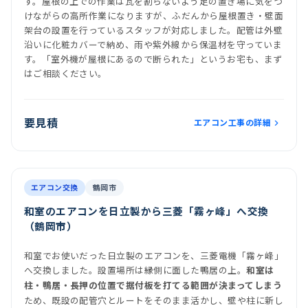
す。屋根の上での作業は瓦を割らないよう足の置き場に気をつ
けながらの高所作業になりますが、ふだんから屋根置き・壁面
架台の設置を行っているスタッフが対応しました。配管は外壁
沿いに化粧カバーで納め、雨や紫外線から保温材を守っていま
す。「室外機が屋根にあるので断られた」というお宅も、まず
はご相談ください。
要見積
エアコン工事の詳細
前
後
施工後
室内機
室外機
エアコン交換
鶴岡市
和室のエアコンを日立製から三菱「霧ヶ峰」へ交換
（鶴岡市）
和室でお使いだった日立製のエアコンを、三菱電機「霧ヶ峰」
へ交換しました。設置場所は縁側に面した鴨居の上。
和室は
柱・鴨居・長押の位置で据付板を打てる範囲が決まってしまう
ため、既設の配管穴とルートをそのまま活かし、壁や柱に新し