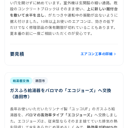
い穴を開けずに納めています。室外機は玄関脇の細い通路。既
設のコンクリートブロックはそのまま使い、
上に新しい据付台
、がたつきや運転中の振動が出ないように
を敷いて水平を出し
据え付けました。10年以上お使いのエアコンは、効きの低下
だけでなく修理部品の保有期限が切れていることもあります。
夏本番の前に一度ご相談いただくのが安心です。
要見積
エアコン工事の詳細
前
後
施工後
給湯器交換
酒田市
ガスふろ給湯器をパロマの「エコジョーズ」へ交換
（酒田市）
長年お使いいただいたリンナイ製「ユッコUF」のガスふろ給
湯器を、
へ交換しまし
パロマの高効率タイプ「エコジョーズ」
た。エコジョーズは、従来型ならそのまま捨てていた排気の熱
を回収して水をあらかじめ温めるしくみで、
熱効率が約80%か