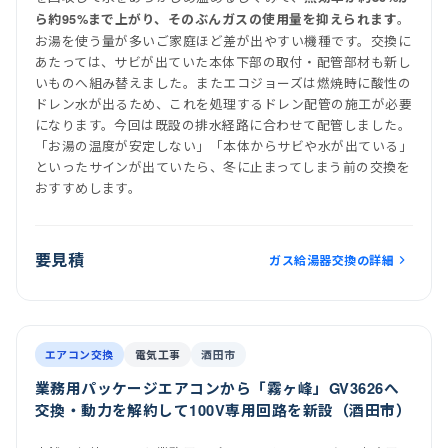
。
ら約95%まで上がり、そのぶんガスの使用量を抑えられます
お湯を使う量が多いご家庭ほど差が出やすい機種です。交換に
あたっては、サビが出ていた本体下部の取付・配管部材も新し
いものへ組み替えました。またエコジョーズは燃焼時に酸性の
ドレン水が出るため、これを処理するドレン配管の施工が必要
になります。今回は既設の排水経路に合わせて配管しました。
「お湯の温度が安定しない」「本体からサビや水が出ている」
といったサインが出ていたら、冬に止まってしまう前の交換を
おすすめします。
要見積
ガス給湯器交換の詳細
前
後
施工後
室内機
室外機
エアコン交換
電気工事
酒田市
業務用パッケージエアコンから「霧ヶ峰」GV3626へ
交換・動力を解約して100V専用回路を新設（酒田市）