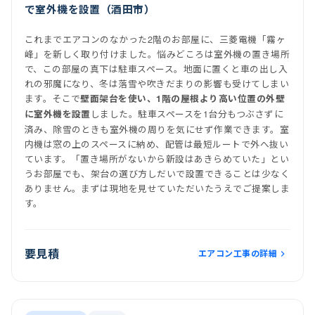
で室外機を設置（酒田市）
これまでエアコンのなかった2階のお部屋に、三菱電機「霧ヶ
峰」を新しく取り付けました。悩みどころは室外機の置き場所
で、この部屋の真下は駐車スペース。地面に置くと車の出し入
れの邪魔になり、冬は落雪や吹きだまりの影響も受けてしまい
ます。そこで
壁面架台を使い、1階の屋根より高い位置の外壁
しました。駐車スペースを1台分もつぶさずに
に室外機を設置
済み、除雪のときも室外機の周りを気にせず作業できます。室
内機は窓の上のスペースに納め、配管は最短ルートで外へ抜い
ています。「置き場所がないから新設はあきらめていた」とい
うお部屋でも、架台の選び方しだいで設置できることは少なく
ありません。まずは現地を見せていただいたうえでご提案しま
す。
要見積
エアコン工事の詳細
前
後