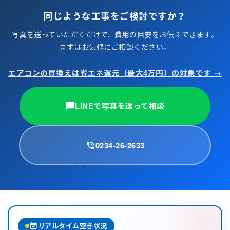
同じような工事をご検討ですか？
写真を送っていただくだけで、費用の目安をお伝えできます。
まずはお気軽にご相談ください。
エアコンの買換えは省エネ還元（最大4万円）の対象です →
LINEで写真を送って相談
0234-26-2633
event_available
リアルタイム空き状況