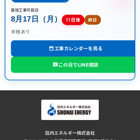
最短工事可能日
8月17日（月）
11日後
終日
余裕あり
工事カレンダーを見る
calendar_month
この日でLINE相談
chat
荘内エネルギー株式会社