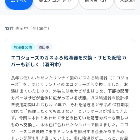
すべて
エアコン（41）
内窓（3）
乾太く
12
件 表示中（全106件）
前
後
施工事例一覧
施工後
給湯器交換
酒田市
エコジョーズのガスふろ給湯器を交換・サビた配管カ
バーも新しく（酒田市）
長年お使いいただいたリンナイ製のガスふろ給湯器（エコジョ
ーズ）を、同じくリンナイのエコジョーズへ交換しました。お
湯は出ていたものの、外装には点サビが出はじめ、
下部の配管
。ガス給湯器の設計標
カバーはサビが全体に広がっている状態
準使用期間はおおむね10年で、それを過ぎると部品の保有期限
切れで「修理したくても直せない」というケースが増えてきま
す。今回は本体とあわせて
サビの出ていた配管カバーも新しい
し、本体色に合わせたシルバーで揃えました。エコ
ものへ交換
ジョーズは燃焼時に出るドレン水を排出する必要があるため、
ドレン配管も引き直しています。冬に給湯器が止まると、お風