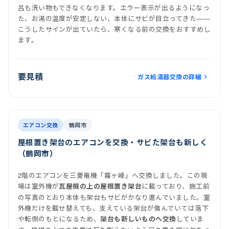
呂も洗い物もできなくなります。エラー表示が出るようになっ
た、お湯の温度が安定しない、本体にサビが目立ってきた——
こうしたサインが出ていたら、寒くなる前の交換をおすすめし
ます。
要見積
ガス給湯器交換の詳細
前
後
施工後
室内機
室外機
エアコン交換
鶴岡市
屋根置き架台のエアコンを交換・サビた架台も新しく
（鶴岡市）
2階のエアコンを三菱電機「霧ヶ峰」へ交換しました。この現
場は室外機が
に載っており、施工前
瓦屋根の上の屋根置き架台
の写真のとおり本体も架台もサビがかなり進んでいました。室
外機だけを載せ替えても、支えている架台が傷んでいては落下
や転倒のもとになるため、
していま
架台も新しいものへ交換